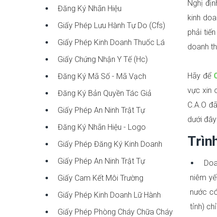
Nghị đị
Đăng Ký Nhãn Hiệu
kinh doa
Giấy Phép Lưu Hành Tự Do (cfs)
phải tiế
Giấy Phép Kinh Doanh Thuốc Lá
doanh th
Giấy Chứng Nhận Y Tế (hc)
Hãy để
Đăng Ký Mã Số - Mã Vạch
vực xin 
Đăng Ký Bản Quyền Tác Giả
C.A.O đã
Giấy Phép An Ninh Trật Tự
dưới đây 
Đăng Ký Nhãn Hiệu - Logo
Trìn
Giấy Phép Đăng Ký Kinh Doanh
Giấy Phép An Ninh Trật Tự
Doan
niêm yế
Giấy Cam Kết Môi Trường
nước có
Giấy Phép Kinh Doanh Lữ Hành
tỉnh) chỉ
Giấy Phép Phòng Cháy Chữa Cháy