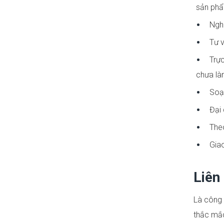
sản phẩ
Nghi
Tư v
Trực
chưa là
Soạn
Đại 
Theo
Giao
Liên
Là công 
thắc mắ