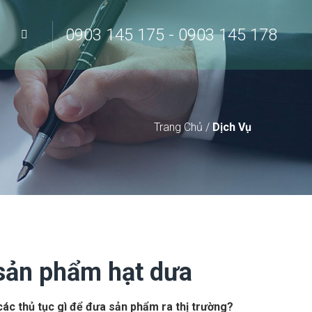
0903 145 175 - 0903 145 178
Trang Chủ
/
Dịch Vụ
 sản phẩm hạt dưa
các thủ tục gì để đưa sản phẩm ra thị trường?