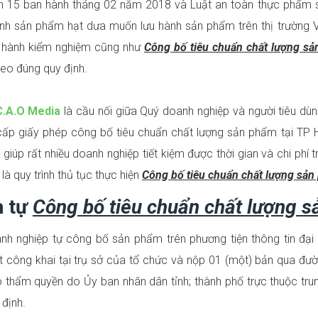
nh 15 ban hành tháng 02 năm 2018 và Luật an toàn thực phẩm 
nh sản phẩm hạt dưa muốn lưu hành sản phẩm trên thị trường 
n hành kiểm nghiệm cũng như
Công bố tiêu chuẩn chất lượng sả
eo đúng quy định.
C.A.O Media
là cầu nối giữa Quý doanh nghiệp và người tiêu dùng
cấp giấy phép công bố tiêu chuẩn chất lượng sản phẩm tại TP 
 giúp rất nhiều doanh nghiệp tiết kiệm được thời gian và chi phí 
là quy trình thủ tục thực hiện
Công bố tiêu chuẩn chất lượng sản
h tự
Công bố tiêu chuẩn chất lượng 
h nghiệp tự công bố sản phẩm trên phương tiện thông tin đại 
t công khai tại trụ sở của tổ chức và nộp 01 (một) bản qua đườ
 thẩm quyền do Ủy ban nhân dân tỉnh; thành phố trực thuộc tru
 định.