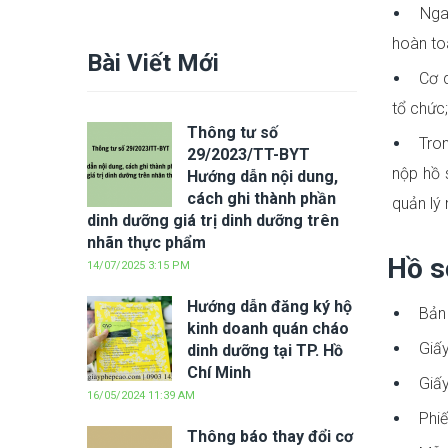
Ngay
hoàn to
Bài Viết Mới
Cơ q
tổ chức;
Thông tư số
Tron
29/2023/TT-BYT
nộp hồ 
Hướng dẫn nội dung,
cách ghi thành phần
quản lý 
dinh dưỡng giá trị dinh dưỡng trên
nhãn thực phẩm
Hồ s
14/07/2025 3:15 PM
Hướng dẫn đăng ký hộ
Bản 
kinh doanh quán cháo
Giấ
dinh dưỡng tại TP. Hồ
Chí Minh
Giấy
16/05/2024 11:39 AM
Phiế
Thông báo thay đổi cơ