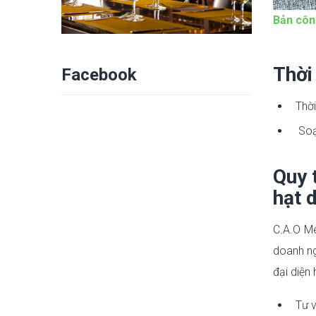
Bản côn
Thời
Facebook
Thời
Soạn
Quy 
hạt 
C.A.O M
doanh ng
đại diện
Tư v