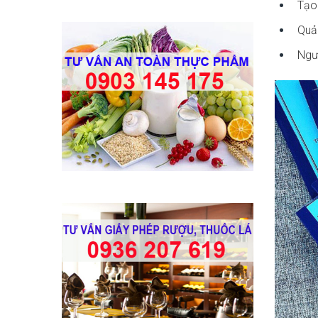
Tạo 
Quản
Ngườ