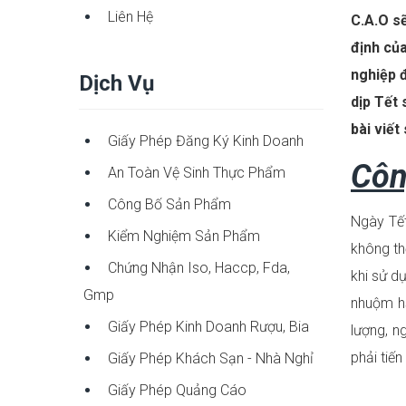
Liên Hệ
C.A.O s
định củ
nghiệp 
Dịch Vụ
dịp Tết
bài viết
Giấy Phép Đăng Ký Kinh Doanh
Côn
An Toàn Vệ Sinh Thực Phẩm
Công Bố Sản Phẩm
Ngày Tết
Kiểm Nghiệm Sản Phẩm
không th
Chứng Nhận Iso, Haccp, Fda,
khi sử d
Gmp
nhuộm hạ
Giấy Phép Kinh Doanh Rượu, Bia
lượng, n
phải tiế
Giấy Phép Khách Sạn - Nhà Nghỉ
Giấy Phép Quảng Cáo