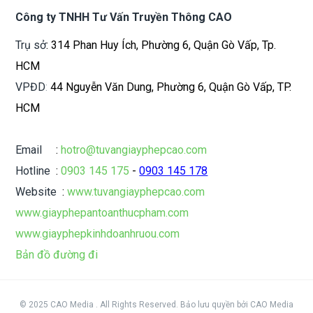
Công ty TNHH Tư Vấn Truyền Thông CAO
Trụ sở
: 314 Phan Huy Ích, Phường 6, Quận Gò Vấp, Tp.
HCM
VPĐD
:
44 Nguyễn Văn Dung, Phường 6, Quận Gò Vấp, TP.
HCM
Email
:
hotro@tuvangiayphepcao.com
Hotline
:
0903 145 175
-
0903 145 178
Website
:
www.tuvangiayphepcao.com
www.giayphepantoanthucpham.com
www.giayphepkinhdoanhruou.com
Bản đồ đường đi
© 2025 CAO Media . All Rights Reserved.
Bảo lưu quyền
bởi
CAO Media