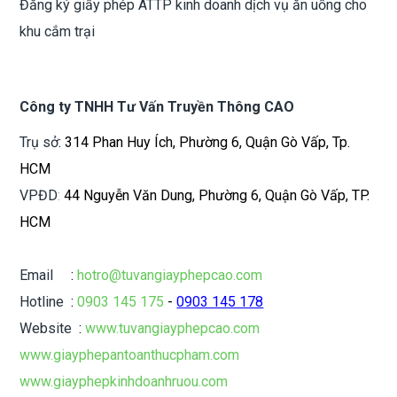
Đăng ký giấy phép ATTP kinh doanh dịch vụ ăn uống cho
khu cắm trại
Công ty TNHH Tư Vấn Truyền Thông CAO
Trụ sở
: 314 Phan Huy Ích, Phường 6, Quận Gò Vấp, Tp.
HCM
VPĐD
:
44 Nguyễn Văn Dung, Phường 6, Quận Gò Vấp, TP.
HCM
Email
:
hotro@tuvangiayphepcao.com
Hotline
:
0903 145 175
-
0903 145 178
Website
:
www.tuvangiayphepcao.com
www.giayphepantoanthucpham.com
www.giayphepkinhdoanhruou.com