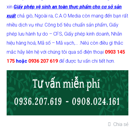
xin
Giấy phép vệ sinh an toàn thực phẩm cho cơ sở sản
xuất
chả giò, Ngoài ra, C.A.O Media còn mang đến bạn rất
nhiều dịch vụ như: Công bố tiêu chuẩn sản phẩm, Giấy
phép lưu hành tự do – CFS, Giấy phép kinh doanh, Nhãn
hiệu hàng hoá, Mã số – Mã vạch,… .Nêú còn điều gì thắc
mắc hãy liên hệ với chúng tôi qua số điện thoại
0903 145
175
hoặc
0936 207 619
để được tư vấn chi tiết hơn.
Chia sẻ