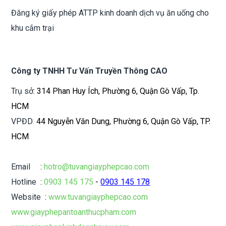
Đăng ký giấy phép ATTP kinh doanh dịch vụ ăn uống cho
khu cắm trại
Công ty TNHH Tư Vấn Truyền Thông CAO
Trụ sở
: 314 Phan Huy Ích, Phường 6, Quận Gò Vấp, Tp.
HCM
VPĐD
:
44 Nguyễn Văn Dung, Phường 6, Quận Gò Vấp, TP.
HCM
Email
:
hotro@tuvangiayphepcao.com
Hotline
:
0903 145 175
-
0903 145 178
Website
:
www.tuvangiayphepcao.com
www.giayphepantoanthucpham.com