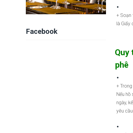
+ Soạn 
là Giấy
Facebook
Quy 
phê
+ Trong 
Nếu hồ 
ngày, k
yêu cầu