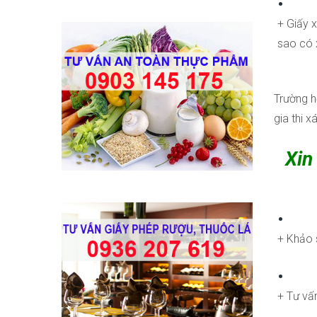
+ Giấy 
sao có 
Trường h
gia thi 
Xin
+ Khảo 
+ Tư vấn