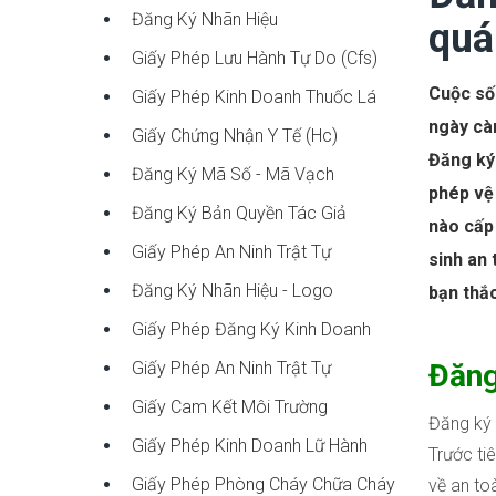
Đăng Ký Nhãn Hiệu
quá
Giấy Phép Lưu Hành Tự Do (cfs)
Cuộc sốn
Giấy Phép Kinh Doanh Thuốc Lá
ngày càn
Giấy Chứng Nhận Y Tế (hc)
Đăng ký
Đăng Ký Mã Số - Mã Vạch
phép vệ 
Đăng Ký Bản Quyền Tác Giả
nào cấp 
Giấy Phép An Ninh Trật Tự
sinh an
Đăng Ký Nhãn Hiệu - Logo
bạn thắ
Giấy Phép Đăng Ký Kinh Doanh
Giấy Phép An Ninh Trật Tự
Đăn
Giấy Cam Kết Môi Trường
Đăng ký
Giấy Phép Kinh Doanh Lữ Hành
Trước ti
Giấy Phép Phòng Cháy Chữa Cháy
về an to