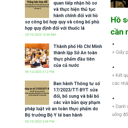
quan tiếp nhận hồ sơ
và thực hiện thủ tục
hành chính đối với hồ
Hồ s
sơ công bố hợp quy và công bố phù
hợp quy định đối với thuốc lá
cần 
23/10/2023 10:40 AM
Thành phố Hồ Chí Minh
+ Giấy 
thành lập Sở An toàn
thực phẩm đầu tiên
của cả nước
09/10/2023 3:12 PM
+ Kết q
các nhâ
Ban hành Thông tư số
17/2023/TT-BYT sửa
đổi, bổ sung và bãi bỏ
các văn bản quy phạm
+ Danh s
pháp luật về an toàn thực phẩm do
uống đố
Bộ trưởng Bộ Y tế ban hành
02/10/2023 3:04 PM