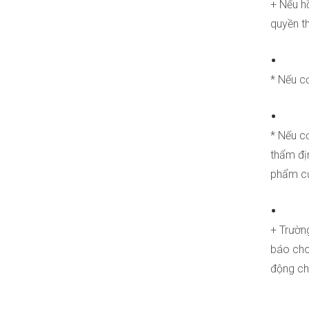
+ Nếu h
quyền t
* Nếu c
* Nếu c
thẩm đị
phẩm củ
+ Trườn
báo cho
động ch