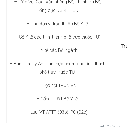
– Các Vụ, Cục, Văn phòng Bộ, Thanh tra Bộ,
Tổng cục DS-KHHGĐ
– Các đơn vị trực thuộc Bộ Y tế;
– Sở Y tế các tỉnh, thành phố trực thuộc TƯ;
Tr
– Y tế các Bộ, ngành;
– Ban Quản lý An toàn thực phẩm các tỉnh, thành
phố trực thuộc TƯ;
– Hiệp hội TPCN VN;
– Cổng TTĐT Bộ Y tế;
– Lưu: VT, ATTP (03b), PC (02b).