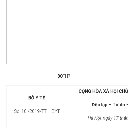
30
TH7
CỘNG HÒA XÃ HỘI CHỦ
BỘ Y TẾ
Độc lập – Tự do 
Số: 18 /2019/TT – BYT
Hà Nội, ngày 17 th