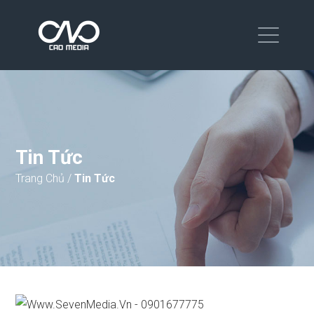
Tin Tức
Trang Chủ
/
Tin Tức