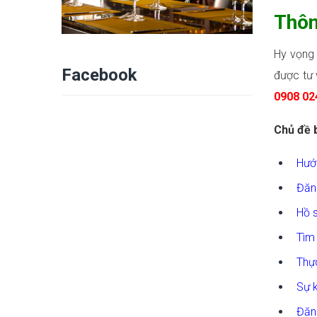
Thôn
Hy vọng 
Facebook
được tư 
0908 02
Chủ đề b
Hướ
Đăn
Hồ s
Tìm 
Thực
Sự k
Đăng