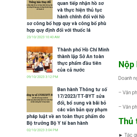
quan tiếp nhận hồ sơ
và thực hiện thủ tục
hành chính đối với hồ
sơ công bố hợp quy và công bố phù
hợp quy định đối với thuốc lá
23/10/2023 10:40 AM
Thành phố Hồ Chí Minh
thành lập Sở An toàn
Nộp 
thực phẩm đầu tiên
của cả nước
09/10/2023 3:12 PM
Doanh ng
Ban hành Thông tư số
– Văn ph
17/2023/TT-BYT sửa
đổi, bổ sung và bãi bỏ
– Văn ph
các văn bản quy phạm
pháp luật về an toàn thực phẩm do
Thủ 
Bộ trưởng Bộ Y tế ban hành
02/10/2023 3:04 PM
► Tác gi