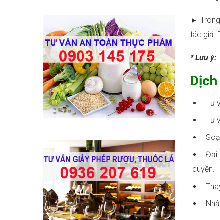
► Trong 
tác giả.
* Lưu ý: 
Dịch
Tư v
Tư v
Soạn
Đại 
quyền.
Thay
Nhận