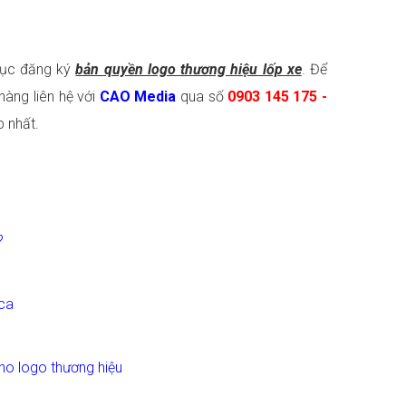
 tục đăng ký
bản quyền logo thương hiệu lốp xe
. Để
àng liên hệ với
CAO Media
qua số
0903 145 175 -
 nhất.
?
cca
ho logo thương hiệu