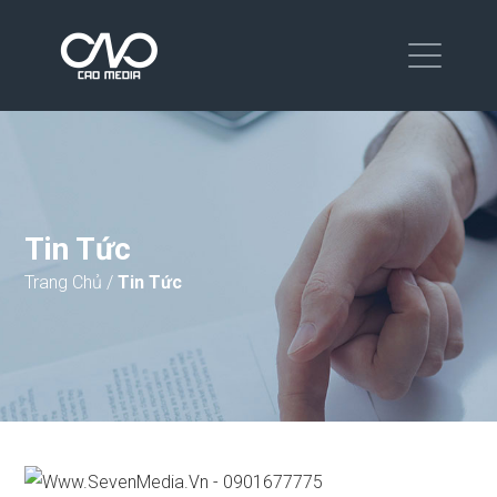
Tin Tức
Trang Chủ
/
Tin Tức