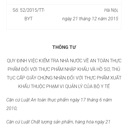
Số: 52/2015/TT-
Hà Nội
,
BYT
ngày
21
tháng
12
năm
2015
THÔNG TƯ
QUY ĐỊNH VIỆC KIỂM TRA NHÀ NƯỚC VỀ AN TOÀN THỰC
PHẨM ĐỐI VỚI THỰC PHẨM NHẬP KHẨU VÀ HỒ SƠ, THỦ
TỤC CẤP GIẤY CHỨNG NHẬN ĐỐI VỚI THỰC PHẨM XUẤT
KHẨU THUỘC PHẠM VI QUẢN LÝ CỦA BỘ Y TẾ
Căn cứ Luật An toàn thực phẩm ngày 17 tháng 6 năm
2010;
Căn cứ Luật Chất lượng sản phẩm, hàng hóa ngày 21