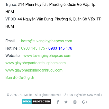
Trụ sở
: 314 Phan Huy Ích, Phường 6, Quận Gò Vấp, Tp.
HCM
VPĐD
:
44 Nguyễn Văn Dung, Phường 6, Quận Gò Vấp, TP.
HCM
Email
:
hotro@tuvangiayphepcao.com
Hotline
:
0903 145 175
-
0903 145 178
Website
:
www.tuvangiayphepcao.com
www.giayphepantoanthucpham.com
www.giayphepkinhdoanhruou.com
Bản đồ đường đi
© 2025 CAO Media . All Rights Reserved.
Bảo lưu quyền
bởi
CAO Media