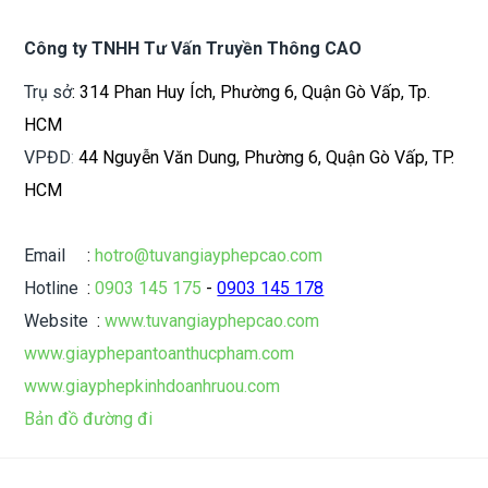
Công ty TNHH Tư Vấn Truyền Thông CAO
Trụ sở
: 314 Phan Huy Ích, Phường 6, Quận Gò Vấp, Tp.
HCM
VPĐD
:
44 Nguyễn Văn Dung, Phường 6, Quận Gò Vấp, TP.
HCM
Email
:
hotro@tuvangiayphepcao.com
Hotline
:
0903 145 175
-
0903 145 178
Website
:
www.tuvangiayphepcao.com
www.giayphepantoanthucpham.com
www.giayphepkinhdoanhruou.com
Bản đồ đường đi