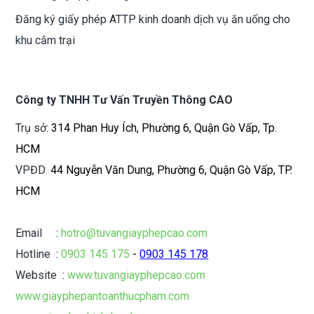
Đăng ký giấy phép ATTP kinh doanh dịch vụ ăn uống cho
khu cắm trại
Công ty TNHH Tư Vấn Truyền Thông CAO
Trụ sở
: 314 Phan Huy Ích, Phường 6, Quận Gò Vấp, Tp.
HCM
VPĐD
:
44 Nguyễn Văn Dung, Phường 6, Quận Gò Vấp, TP.
HCM
Email
:
hotro@tuvangiayphepcao.com
Hotline
:
0903 145 175
-
0903 145 178
Website
:
www.tuvangiayphepcao.com
www.giayphepantoanthucpham.com