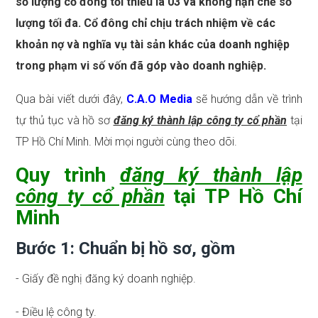
số lượng cổ đông tối thiểu là 03 và không hạn chế số
lượng tối đa. Cổ đông chỉ chịu trách nhiệm về các
khoản nợ và nghĩa vụ tài sản khác của doanh nghiệp
trong phạm vi số vốn đã góp vào doanh nghiệp.
Qua bài viết dưới đây,
C.A.O Media
sẽ hướng dẫn về trình
tự thủ tục và hồ sơ
đăng ký thành lập công ty cổ phần
tại
TP Hồ Chí Minh. Mời mọi người cùng theo dõi.
Quy trình
đăng ký thành lập
công ty cổ phần
tại TP Hồ Chí
Minh
Bước 1: Chuẩn bị hồ sơ, gồm
- Giấy đề nghị đăng ký doanh nghiệp.
- Điều lệ công ty.