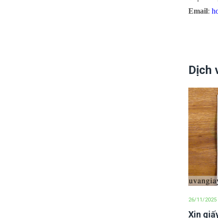
Email
:
h
Dịch 
26/11/2025
Xin giấ