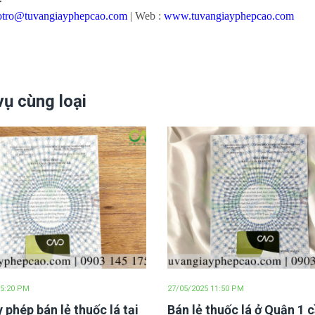
otro@tuvangiayphepcao.com
| Web :
www.tuvangiayphepcao.com
vụ cùng loại
 5:20 PM
27/05/2025 11:50 PM
y phép bán lẻ thuốc lá tại
Bán lẻ thuốc lá ở Quận 1 