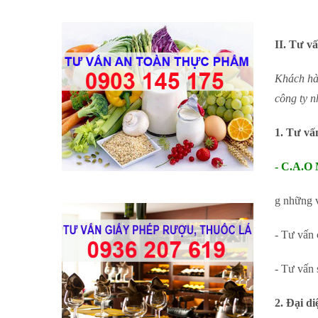
II. Tư v
Khách hàn
công ty n
1. Tư vấ
- C.A.O
g những v
- Tư vấn 
- Tư vấn 
2. Đại d