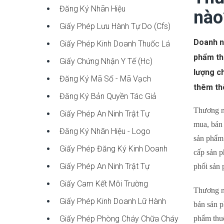
Đăng Ký Nhãn Hiệu
nào
Giấy Phép Lưu Hành Tự Do (cfs)
Doanh n
Giấy Phép Kinh Doanh Thuốc Lá
phẩm th
Giấy Chứng Nhận Y Tế (hc)
lượng ch
Đăng Ký Mã Số - Mã Vạch
thêm thô
Đăng Ký Bản Quyền Tác Giả
Thương nh
Giấy Phép An Ninh Trật Tự
mua, bán 
Đăng Ký Nhãn Hiệu - Logo
sản phẩm 
Giấy Phép Đăng Ký Kinh Doanh
cấp sản p
Giấy Phép An Ninh Trật Tự
phối sản 
Giấy Cam Kết Môi Trường
Thương nh
Giấy Phép Kinh Doanh Lữ Hành
bán sản p
Giấy Phép Phòng Cháy Chữa Cháy
phẩm thuố