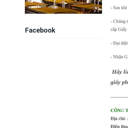
- Sau khi
- Chúng t
Facebook
cấp Giấy 
- Đại diệ
- Nhận G
Hãy li
giấy ph
------------
CÔN
G
Địa chỉ
:
1
Điện tho