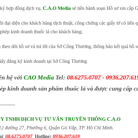
 ký hợp đồng dịch vụ,
C.A.O Media
sẽ tiến hành soạn Hồ sơ xin cấp 
ôi đại diện cho khách hàng dịch thuật, công chứng các giấy tờ có liê
phép kinh doanh thuốc lá cho khách hàng;
n theo dõi hồ sơ và trả lời của Sở Công Thương, thông báo kết quả hồ 
iấy đăng ký kinh doanh tại Sở Công Thương
ên hệ với
CAO Media
Tel:
08.6275.0707
-
0936.207.61
ép kinh doanh sản phẩm thuốc lá và được cung cấp các
----------
TY TNHH DỊCH VỤ TƯ VẤN TRUYỀN THÔNG C.A.O
2 đường 27, Phường 6, Quận Gò Vấp, TP. Hồ Chí Minh.
ại
:
08.6275.0707
Hotline:
0936.207.619