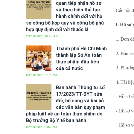
quan tiếp nhận hồ sơ
và thực hiện thủ tục
Các nội d
hành chính đối với hồ
sơ công bố hợp quy và công bố phù
I. Hồ sơ
hợp quy định đối với thuốc lá
23/10/2023 10:40 AM
1. Đơn đề
Thành phố Hồ Chí Minh
2. Bản sa
thành lập Sở An toàn
thực phẩm đầu tiên
3. Phươn
của cả nước
09/10/2023 3:12 PM
4. Tài li
Ban hành Thông tư số
17/2023/TT-BYT sửa
- Hồ sơ v
đổi, bổ sung và bãi bỏ
các văn bản quy phạm
- Hồ sơ v
pháp luật về an toàn thực phẩm do
Bộ trưởng Bộ Y tế ban hành
- Hồ sơ v
02/10/2023 3:04 PM