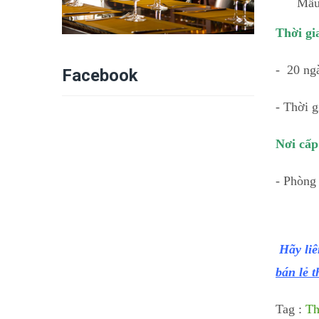
Mẫu 
Thời gi
- 20 ng
Facebook
- Thời g
Nơi cấ
- Phòng
Hãy liê
bán lẻ 
Tag :
Th