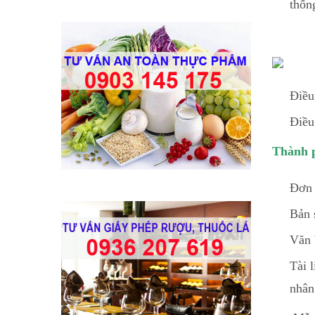
thốn
Điều
Điều
Thành p
Đơn 
Bản 
Văn 
Tài 
nhân