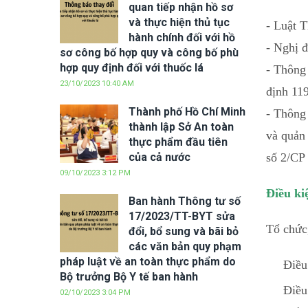
quan tiếp nhận hồ sơ
và thực hiện thủ tục
- Luật 
hành chính đối với hồ
- Nghị 
sơ công bố hợp quy và công bố phù
hợp quy định đối với thuốc lá
- Thông
23/10/2023 10:40 AM
định 11
Thành phố Hồ Chí Minh
- Thông
thành lập Sở An toàn
và quản 
thực phẩm đầu tiên
của cả nước
số 2/CP
09/10/2023 3:12 PM
Điều ki
Ban hành Thông tư số
17/2023/TT-BYT sửa
Tổ chức,
đổi, bổ sung và bãi bỏ
các văn bản quy phạm
pháp luật về an toàn thực phẩm do
Điều
Bộ trưởng Bộ Y tế ban hành
Điều
02/10/2023 3:04 PM