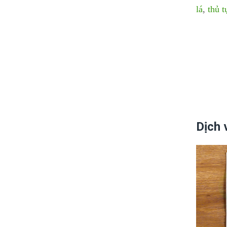
lá
,
thủ t
Dịch 