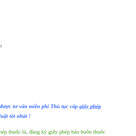
p
 được tư vấn miễn phí Thủ tục cấp
giấy phép
uật tốt nhất !
hép thuốc lá
,
đăng ký giấy phép bán buôn thuốc