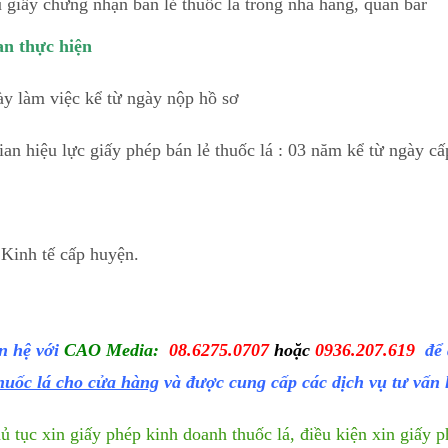
giấy chứng nhận bán lẻ thuốc lá trong nhà hàng, quán bar
an thực hiện
ày làm việc kể từ ngày nộp hồ sơ
ian hiệu lực giấy phép bán lẻ thuốc lá : 03 năm kể từ ngày cấ
p
 Kinh tế cấp huyện.
n hệ với
CAO Media
:
08.6275.0707
hoặc
0936.207.619
để
thuốc lá cho cửa hàng
và được cung cấp các dịch vụ tư vấn l
ủ tục xin giấy phép kinh doanh thuốc lá,
điều kiện xin giấy p