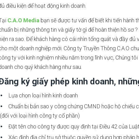
đủ điều kiện để hoạt động kinh doanh.
Tại
C.A.O Media
bạn sẽ được tư vấn để biết khi tiến hành 
chuẩn bị những thông tin và giấy tờ gì để hoàn thiện hồ sơ ? 
hiện ra sao. Để khách hàng có cái nhìn tổng quát và đầy đủ 
cho một doanh nghiệp mới. Công ty Truyền Thông C.A.O chu
công ty với kinh nghiệm nhiều năm trong lĩnh vực, Chúng tôi
doanh cho quý khách hàng như sau.
Đăng ký giấy phép kinh doanh, những
Lựa chọn loại hình kinh doanh
Chuẩn bị bản sao y công chứng CMND hoặc hộ chiếu cá
(đối với loại hình công ty cổ phần)
Đặt tên cho công ty được quy định tại Điều 42 của Luậ
Xác định địa chỉ trụ sở thuộc quyền sử dụng hợp pháp 